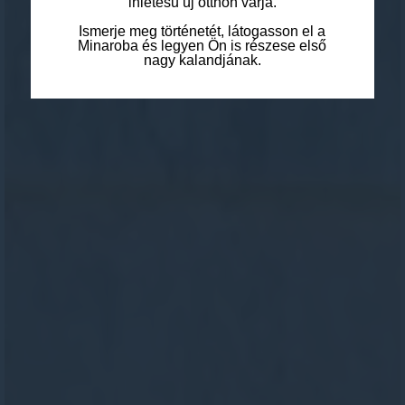
ihletésű új otthon várja.
Ismerje meg történetét, látogasson el a
Minaroba és legyen Ön is részese első
nagy kalandjának.